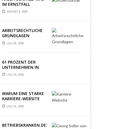
IM ERNSTFALL
WIRKLICH ZÄHLT
AUGUST 4, 2026
ARBEITSRECHTLICHE
GRUNDLAGEN
VERSTÄNDLICH
JULI 28, 2026
ERKLÄRT: DAS
WICHTIGSTE WISSEN
IM ÜBERBLICK
61 PROZENT DER
UNTERNEHMEN IN
DEUTSCHLAND
JULI 24, 2026
ERLEBEN EINE PHASE
AUSSERGEWÖHNLICHER
WIRTSCHAFTLICHER U
NSICHERHEIT
WARUM EINE STARKE
KARRIERE-WEBSITE
HEUTE ÜBER
JULI 21, 2026
BEWERBUNGEN
ENTSCHEIDET
BETRIEBSKRANKEN.DE: