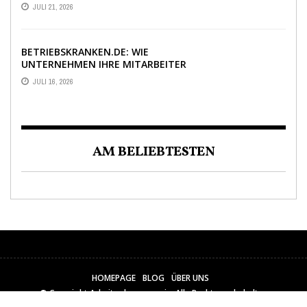
BEWERBUNGEN ENTSCHEIDET
JULI 21, 2026
BETRIEBSKRANKEN.DE: WIE
UNTERNEHMEN IHRE MITARBEITER
DANK PKV-STATUS BINDEN
JULI 16, 2026
AM BELIEBTESTEN
HOMEPAGE
BLOG
ÜBER UNS
© Copyright
Arbeitgebermagazin
. Alle Rechte vorbehalten