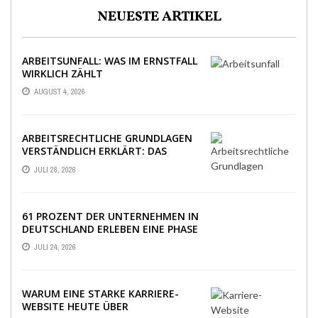
NEUESTE ARTIKEL
ARBEITSUNFALL: WAS IM ERNSTFALL
WIRKLICH ZÄHLT
AUGUST 4, 2026
ARBEITSRECHTLICHE GRUNDLAGEN
VERSTÄNDLICH ERKLÄRT: DAS
WICHTIGSTE WISSEN IM ÜBERBLICK
JULI 28, 2026
61 PROZENT DER UNTERNEHMEN IN
DEUTSCHLAND ERLEBEN EINE PHASE
AUSSERGEWÖHNLICHER W
JULI 24, 2026
IRTSCHAFTLICHER UNSICHERHEIT
WARUM EINE STARKE KARRIERE-
WEBSITE HEUTE ÜBER