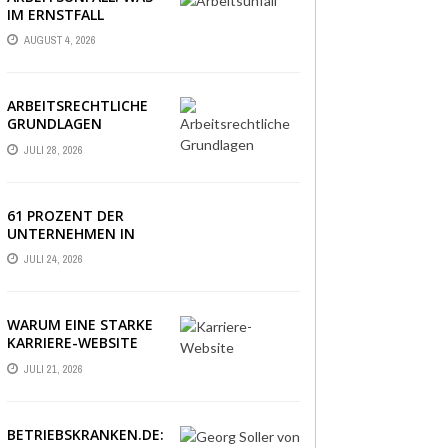
IM ERNSTFALL
WIRKLICH ZÄHLT
AUGUST 4, 2026
ARBEITSRECHTLICHE
GRUNDLAGEN
VERSTÄNDLICH
JULI 28, 2026
ERKLÄRT: DAS
WICHTIGSTE WISSEN
IM ÜBERBLICK
61 PROZENT DER
UNTERNEHMEN IN
DEUTSCHLAND
JULI 24, 2026
ERLEBEN EINE PHASE
AUSSERGEWÖHNLICHER
WIRTSCHAFTLICHER U
NSICHERHEIT
WARUM EINE STARKE
KARRIERE-WEBSITE
HEUTE ÜBER
JULI 21, 2026
BEWERBUNGEN
ENTSCHEIDET
BETRIEBSKRANKEN.DE: