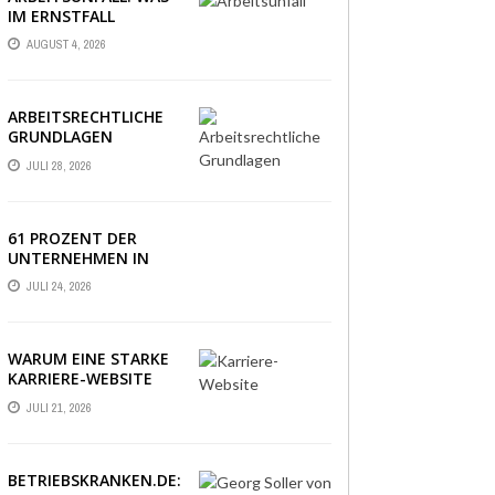
IM ERNSTFALL
WIRKLICH ZÄHLT
AUGUST 4, 2026
ARBEITSRECHTLICHE
GRUNDLAGEN
VERSTÄNDLICH
JULI 28, 2026
ERKLÄRT: DAS
WICHTIGSTE WISSEN
IM ÜBERBLICK
61 PROZENT DER
UNTERNEHMEN IN
DEUTSCHLAND
JULI 24, 2026
ERLEBEN EINE PHASE
AUSSERGEWÖHNLICHER
WIRTSCHAFTLICHER U
NSICHERHEIT
WARUM EINE STARKE
KARRIERE-WEBSITE
HEUTE ÜBER
JULI 21, 2026
BEWERBUNGEN
ENTSCHEIDET
BETRIEBSKRANKEN.DE: