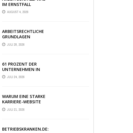
IM ERNSTFALL
WIRKLICH ZÄHLT
AUGUST 4, 2026
ARBEITSRECHTLICHE
GRUNDLAGEN
VERSTÄNDLICH
JULI 28, 2026
ERKLÄRT: DAS
WICHTIGSTE WISSEN
IM ÜBERBLICK
61 PROZENT DER
UNTERNEHMEN IN
DEUTSCHLAND
JULI 24, 2026
ERLEBEN EINE PHASE
AUSSERGEWÖHNLICHER
WIRTSCHAFTLICHER U
NSICHERHEIT
WARUM EINE STARKE
KARRIERE-WEBSITE
HEUTE ÜBER
JULI 21, 2026
BEWERBUNGEN
ENTSCHEIDET
BETRIEBSKRANKEN.DE: