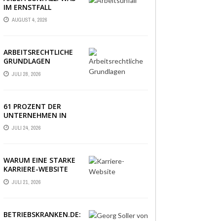
IM ERNSTFALL
WIRKLICH ZÄHLT
AUGUST 4, 2026
ARBEITSRECHTLICHE
GRUNDLAGEN
VERSTÄNDLICH
JULI 28, 2026
ERKLÄRT: DAS
WICHTIGSTE WISSEN
IM ÜBERBLICK
61 PROZENT DER
UNTERNEHMEN IN
DEUTSCHLAND
JULI 24, 2026
ERLEBEN EINE PHASE
AUSSERGEWÖHNLICHER
WIRTSCHAFTLICHER U
NSICHERHEIT
WARUM EINE STARKE
KARRIERE-WEBSITE
HEUTE ÜBER
JULI 21, 2026
BEWERBUNGEN
ENTSCHEIDET
BETRIEBSKRANKEN.DE: