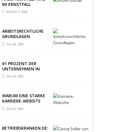
IM ERNSTFALL
WIRKLICH ZÄHLT
AUGUST 4, 2026
ARBEITSRECHTLICHE
GRUNDLAGEN
VERSTÄNDLICH
JULI 28, 2026
ERKLÄRT: DAS
WICHTIGSTE WISSEN
IM ÜBERBLICK
61 PROZENT DER
UNTERNEHMEN IN
DEUTSCHLAND
JULI 24, 2026
ERLEBEN EINE PHASE
AUSSERGEWÖHNLICHER
WIRTSCHAFTLICHER U
NSICHERHEIT
WARUM EINE STARKE
KARRIERE-WEBSITE
HEUTE ÜBER
JULI 21, 2026
BEWERBUNGEN
ENTSCHEIDET
BETRIEBSKRANKEN.DE: