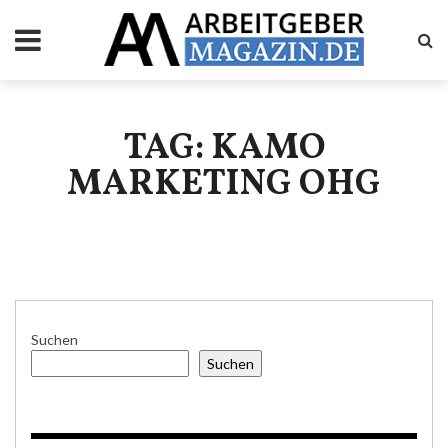
ArbeitgeberMagazin
Top Menu
Main Menu
TAG: KAMO
MARKETING OHG
INTERVIEWS
NEWS
RATGEBER
ÜBER UNS
BERATUNG
Suchen
Suchen