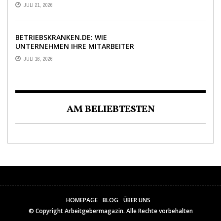
BEWERBUNGEN ENTSCHEIDET
JULI 21, 2026
BETRIEBSKRANKEN.DE: WIE
UNTERNEHMEN IHRE MITARBEITER
DANK PKV-STATUS BINDEN
JULI 16, 2026
AM BELIEBTESTEN
HOMEPAGE
BLOG
ÜBER UNS
© Copyright
Arbeitgebermagazin
. Alle Rechte vorbehalten