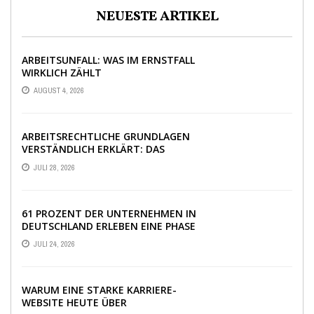
NEUESTE ARTIKEL
ARBEITSUNFALL: WAS IM ERNSTFALL
WIRKLICH ZÄHLT
AUGUST 4, 2026
ARBEITSRECHTLICHE GRUNDLAGEN
VERSTÄNDLICH ERKLÄRT: DAS
WICHTIGSTE WISSEN IM ÜBERBLICK
JULI 28, 2026
61 PROZENT DER UNTERNEHMEN IN
DEUTSCHLAND ERLEBEN EINE PHASE
AUSSERGEWÖHNLICHER W
JULI 24, 2026
IRTSCHAFTLICHER UNSICHERHEIT
WARUM EINE STARKE KARRIERE-
WEBSITE HEUTE ÜBER