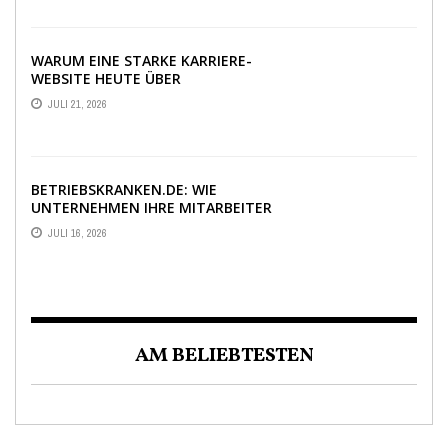
WARUM EINE STARKE KARRIERE-
WEBSITE HEUTE ÜBER
BEWERBUNGEN ENTSCHEIDET
JULI 21, 2026
BETRIEBSKRANKEN.DE: WIE
UNTERNEHMEN IHRE MITARBEITER
DANK PKV-STATUS BINDEN
JULI 16, 2026
AM BELIEBTESTEN