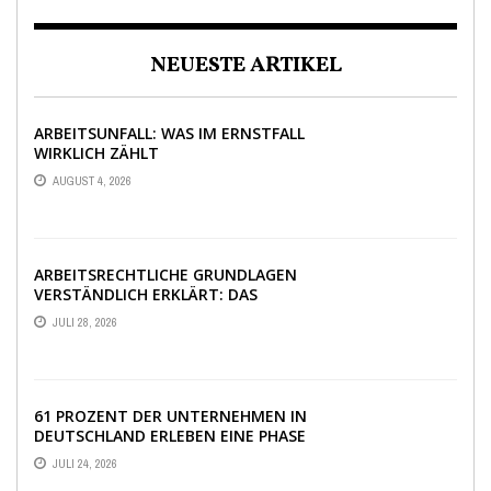
NEUESTE ARTIKEL
ARBEITSUNFALL: WAS IM ERNSTFALL
WIRKLICH ZÄHLT
AUGUST 4, 2026
ARBEITSRECHTLICHE GRUNDLAGEN
VERSTÄNDLICH ERKLÄRT: DAS
WICHTIGSTE WISSEN IM ÜBERBLICK
JULI 28, 2026
61 PROZENT DER UNTERNEHMEN IN
DEUTSCHLAND ERLEBEN EINE PHASE
AUSSERGEWÖHNLICHER W
JULI 24, 2026
IRTSCHAFTLICHER UNSICHERHEIT