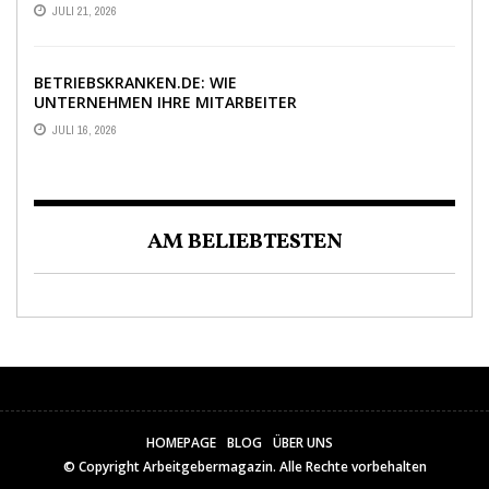
BEWERBUNGEN ENTSCHEIDET
JULI 21, 2026
BETRIEBSKRANKEN.DE: WIE
UNTERNEHMEN IHRE MITARBEITER
DANK PKV-STATUS BINDEN
JULI 16, 2026
AM BELIEBTESTEN
HOMEPAGE
BLOG
ÜBER UNS
© Copyright
Arbeitgebermagazin
. Alle Rechte vorbehalten