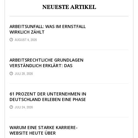
NEUESTE ARTIKEL
ARBEITSUNFALL: WAS IM ERNSTFALL
WIRKLICH ZÄHLT
AUGUST 4, 2026
ARBEITSRECHTLICHE GRUNDLAGEN
VERSTÄNDLICH ERKLÄRT: DAS
WICHTIGSTE WISSEN IM ÜBERBLICK
JULI 28, 2026
61 PROZENT DER UNTERNEHMEN IN
DEUTSCHLAND ERLEBEN EINE PHASE
AUSSERGEWÖHNLICHER W
JULI 24, 2026
IRTSCHAFTLICHER UNSICHERHEIT
WARUM EINE STARKE KARRIERE-
WEBSITE HEUTE ÜBER