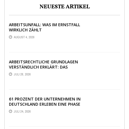
NEUESTE ARTIKEL
ARBEITSUNFALL: WAS IM ERNSTFALL
WIRKLICH ZÄHLT
AUGUST 4, 2026
ARBEITSRECHTLICHE GRUNDLAGEN
VERSTÄNDLICH ERKLÄRT: DAS
WICHTIGSTE WISSEN IM ÜBERBLICK
JULI 28, 2026
61 PROZENT DER UNTERNEHMEN IN
DEUTSCHLAND ERLEBEN EINE PHASE
AUSSERGEWÖHNLICHER W
JULI 24, 2026
IRTSCHAFTLICHER UNSICHERHEIT