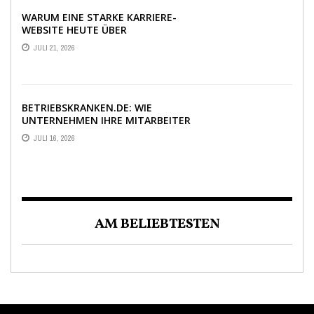
WARUM EINE STARKE KARRIERE-
WEBSITE HEUTE ÜBER
BEWERBUNGEN ENTSCHEIDET
JULI 21, 2026
BETRIEBSKRANKEN.DE: WIE
UNTERNEHMEN IHRE MITARBEITER
DANK PKV-STATUS BINDEN
JULI 16, 2026
AM BELIEBTESTEN