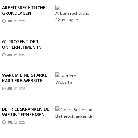
ARBEITSRECHTLICHE
GRUNDLAGEN
VERSTÄNDLICH
JULI 28, 2026
ERKLÄRT: DAS
WICHTIGSTE WISSEN
IM ÜBERBLICK
61 PROZENT DER
UNTERNEHMEN IN
DEUTSCHLAND
JULI 24, 2026
ERLEBEN EINE PHASE
AUSSERGEWÖHNLICHER
WIRTSCHAFTLICHER U
NSICHERHEIT
WARUM EINE STARKE
KARRIERE-WEBSITE
HEUTE ÜBER
JULI 21, 2026
BEWERBUNGEN
ENTSCHEIDET
BETRIEBSKRANKEN.DE:
WIE UNTERNEHMEN
IHRE MITARBEITER
JULI 16, 2026
DANK PKV-STATUS
BINDEN