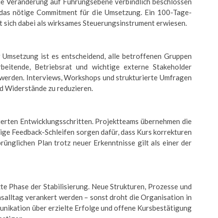
die Veränderung auf Führungsebene verbindlich beschlossen
 das nötige Commitment für die Umsetzung. Ein 100-Tage-
t sich dabei als wirksames Steuerungsinstrument erwiesen.
 Umsetzung ist es entscheidend, alle betroffenen Gruppen
rbeitende, Betriebsrat und wichtige externe Stakeholder
t werden. Interviews, Workshops und strukturierte Umfragen
nd Widerstände zu reduzieren.
nierten Entwicklungsschritten. Projektteams übernehmen die
ge Feedback-Schleifen sorgen dafür, dass Kurs korrekturen
rünglichen Plan trotz neuer Erkenntnisse gilt als einer der
e Phase der Stabilisierung. Neue Strukturen, Prozesse und
alltag verankert werden – sonst droht die Organisation in
nikation über erzielte Erfolge und offene Kursbestätigung