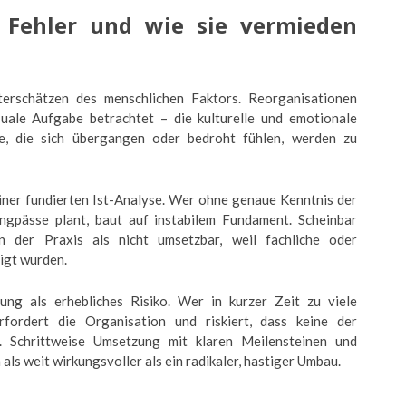
e Fehler und wie sie vermieden
terschätzen des menschlichen Faktors. Reorganisationen
suale Aufgabe betrachtet – die kulturelle und emotionale
de, die sich übergangen oder bedroht fühlen, werden zu
 einer fundierten Ist-Analyse. Wer ohne genaue Kenntnis der
gpässe plant, baut auf instabilem Fundament. Scheinbar
in der Praxis als nicht umsetzbar, weil fachliche oder
tigt wurden.
ung als erhebliches Risiko. Wer in kurzer Zeit zu viele
rfordert die Organisation und riskiert, dass keine der
t. Schrittweise Umsetzung mit klaren Meilensteinen und
ls weit wirkungsvoller als ein radikaler, hastiger Umbau.