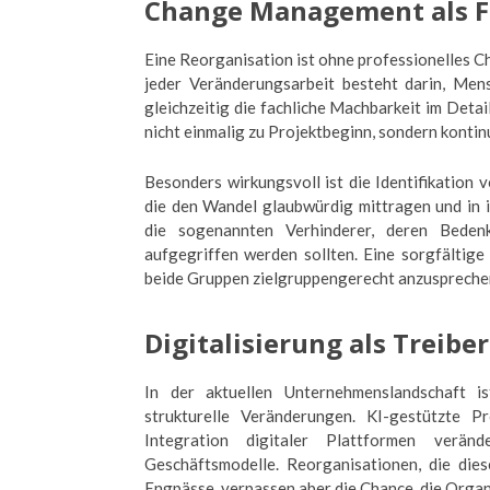
Change Management als 
Eine Reorganisation ist ohne professionelles 
jeder Veränderungsarbeit besteht darin, Men
gleichzeitig die fachliche Machbarkeit im Detai
nicht einmalig zu Projektbeginn, sondern kontin
Besonders wirkungsvoll ist die Identifikation 
die den Wandel glaubwürdig mittragen und in 
die sogenannten Verhinderer, deren Bede
aufgegriffen werden sollten. Eine sorgfältig
beide Gruppen zielgruppengerecht anzuspreche
Digitalisierung als Treib
In der aktuellen Unternehmenslandschaft is
strukturelle Veränderungen. KI-gestützte 
Integration digitaler Plattformen verä
Geschäftsmodelle. Reorganisationen, die dies
Engpässe, verpassen aber die Chance, die Organ