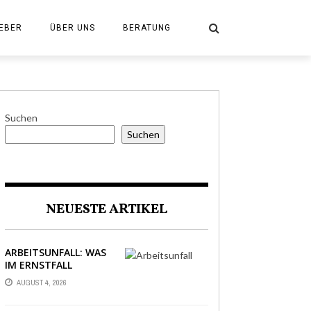
EBER
ÜBER UNS
BERATUNG
Suchen
Suchen
NEUESTE ARTIKEL
ARBEITSUNFALL: WAS
IM ERNSTFALL
WIRKLICH ZÄHLT
AUGUST 4, 2026