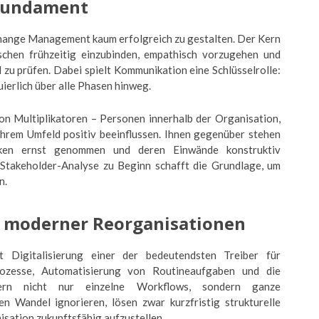
Fundament
Change Management kaum erfolgreich zu gestalten. Der Kern
schen frühzeitig einzubinden, empathisch vorzugehen und
l zu prüfen. Dabei spielt Kommunikation eine Schlüsselrolle:
uierlich über alle Phasen hinweg.
von Multiplikatoren – Personen innerhalb der Organisation,
ihrem Umfeld positiv beeinflussen. Ihnen gegenüber stehen
nken ernst genommen und deren Einwände konstruktiv
e Stakeholder-Analyse zu Beginn schafft die Grundlage, um
n.
er moderner Reorganisationen
t Digitalisierung einer der bedeutendsten Treiber für
Prozesse, Automatisierung von Routineaufgaben und die
ndern nicht nur einzelne Workflows, sondern ganze
en Wandel ignorieren, lösen zwar kurzfristig strukturelle
isation zukunftsfähig aufzustellen.