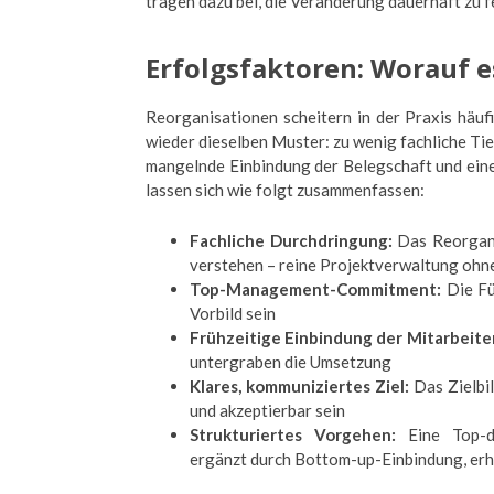
tragen dazu bei, die Veränderung dauerhaft zu f
Erfolgsfaktoren: Worauf 
Reorganisationen scheitern in der Praxis häuf
wieder dieselben Muster: zu wenig fachliche Ti
mangelnde Einbindung der Belegschaft und eine 
lassen sich wie folgt zusammenfassen:
Fachliche Durchdringung:
Das Reorgani
verstehen – reine Projektverwaltung ohne 
Top-Management-Commitment:
Die Fü
Vorbild sein
Frühzeitige Einbindung der Mitarbeit
untergraben die Umsetzung
Klares, kommuniziertes Ziel:
Das Zielbil
und akzeptierbar sein
Strukturiertes Vorgehen:
Eine Top-do
ergänzt durch Bottom-up-Einbindung, erh