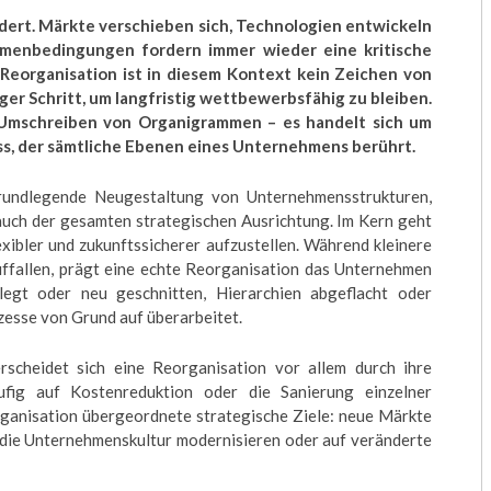
ert. Märkte verschieben sich, Technologien entwickeln
ahmenbedingungen fordern immer wieder eine kritische
Reorganisation ist in diesem Kontext kein Zeichen von
er Schritt, um langfristig wettbewerbsfähig zu bleiben.
 Umschreiben von Organigrammen – es handelt sich um
s, der sämtliche Ebenen eines Unternehmens berührt.
grundlegende Neugestaltung von Unternehmensstrukturen,
auch der gesamten strategischen Ausrichtung. Im Kern geht
exibler und zukunftssicherer aufzustellen. Während kleinere
ffallen, prägt eine echte Reorganisation das Unternehmen
egt oder neu geschnitten, Hierarchien abgeflacht oder
zesse von Grund auf überarbeitet.
rscheidet sich eine Reorganisation vor allem durch ihre
ufig auf Kostenreduktion oder die Sanierung einzelner
rganisation übergeordnete strategische Ziele: neue Märkte
, die Unternehmenskultur modernisieren oder auf veränderte