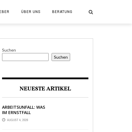
EBER
ÜBER UNS
BERATUNG
Suchen
Suchen
NEUESTE ARTIKEL
ARBEITSUNFALL: WAS
IM ERNSTFALL
WIRKLICH ZÄHLT
AUGUST 4, 2026