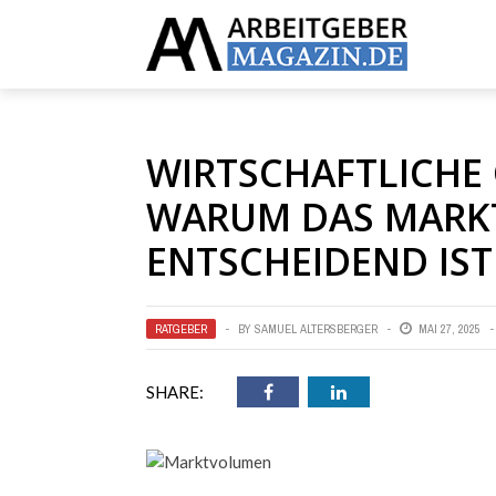
Top Menu
Main Menu
WIRTSCHAFTLICHE 
INTERVIEWS
ARUM DAS MARKT
NEWS
NTSCHEIDEND IST
RATGEBER
ÜBER UNS
RATGEBER
BY
SAMUEL ALTERSBERGER
MAI 27, 2025
BERATUNG
SHARE: