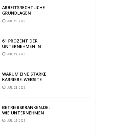
ARBEITSRECHTLICHE
GRUNDLAGEN
VERSTÄNDLICH
JULI 28, 2026
ERKLÄRT: DAS
WICHTIGSTE WISSEN
IM ÜBERBLICK
61 PROZENT DER
UNTERNEHMEN IN
DEUTSCHLAND
JULI 24, 2026
ERLEBEN EINE PHASE
AUSSERGEWÖHNLICHER
WIRTSCHAFTLICHER U
NSICHERHEIT
WARUM EINE STARKE
KARRIERE-WEBSITE
HEUTE ÜBER
JULI 21, 2026
BEWERBUNGEN
ENTSCHEIDET
BETRIEBSKRANKEN.DE:
WIE UNTERNEHMEN
IHRE MITARBEITER
JULI 16, 2026
DANK PKV-STATUS
BINDEN