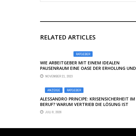
RELATED ARTICLES
RATGEBER
WIE ARBEITGEBER MIT EINEM IDEALEN
PAUSENRAUM EINE OASE DER ERHOLUNG UND
KREATIVITÄT SCHAFFEN
NOVEMBER 21, 2023
ANZEIGE
,
RATGEBER
ALESSANDRO PRINCIPE: KRISENSICHERHEIT IM
BERUF? WARUM VERTRIEB DIE LÖSUNG IST
JULI 8, 2026