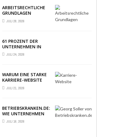
ARBEITSRECHTLICHE
GRUNDLAGEN
VERSTÄNDLICH
JULI 28, 2026
ERKLÄRT: DAS
WICHTIGSTE WISSEN
IM ÜBERBLICK
61 PROZENT DER
UNTERNEHMEN IN
DEUTSCHLAND
JULI 24, 2026
ERLEBEN EINE PHASE
AUSSERGEWÖHNLICHER
WIRTSCHAFTLICHER U
NSICHERHEIT
WARUM EINE STARKE
KARRIERE-WEBSITE
HEUTE ÜBER
JULI 21, 2026
BEWERBUNGEN
ENTSCHEIDET
BETRIEBSKRANKEN.DE:
WIE UNTERNEHMEN
IHRE MITARBEITER
JULI 16, 2026
DANK PKV-STATUS
BINDEN