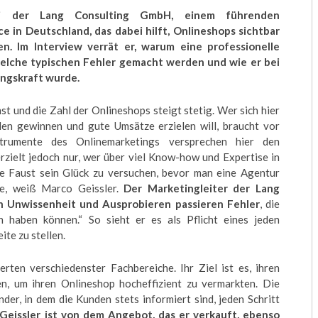
bei der Lang Consulting GmbH, einem führenden
in Deutschland, das dabei hilft, Onlineshops sichtbar
. Im Interview verrät er, warum eine professionelle
welche typischen Fehler gemacht werden und wie er bei
ungskraft wurde.
und die Zahl der Onlineshops steigt stetig. Wer sich hier
en gewinnen und gute Umsätze erzielen will, braucht vor
nstrumente des Onlinemarketings versprechen hier den
rzielt jedoch nur, wer über viel Know-how und Expertise in
ne Faust sein Glück zu versuchen, bevor man eine Agentur
dee, weiß Marco Geissler.
Der Marketingleiter der Lang
h Unwissenheit und Ausprobieren passieren Fehler
, die
haben können.“ So sieht er es als Pflicht eines jeden
ite zu stellen.
en verschiedenster Fachbereiche. Ihr Ziel ist es, ihren
n, um ihren Onlineshop hocheffizient zu vermarkten. Die
der, in dem die Kunden stets informiert sind, jeden Schritt
Geissler ist von dem Angebot, das er verkauft, ebenso