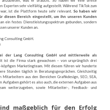
 anzubieten, was er braucht. So haben wir eine breite
en Experten sehr vielfältig aufgestellt. Während TikTok zum
war, ist die Plattform heute sehr relevant.
So haben wir
r diesen Bereich eingestellt, um ihn unseren Kunden
an ein festes Dienstleistungsspektrum gebunden, sondern
issen unserer Kunden an.
H.
bei der Lang Consulting GmbH und mittlerweile als
it ist die Firma stark gewachsen – von ursprünglich drei
2-köpfigen Marketingteam. Mit diesem führen wir hunderte
ere Stunden täglich in Beratungsgesprächen. Gleichzeitig
hn Mitarbeitern aus den Bereichen Grafikdesign, SEO, SEA,
 Aufgaben gehört es also auch, die externen Aufgaben aus
am weiterzugeben, sowie Mitarbeiter-, Feedback- und
ind maßgeblich für den Erfolg