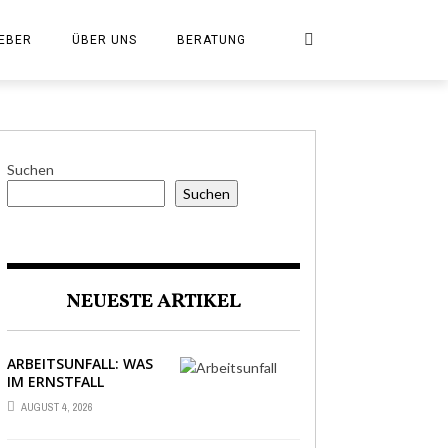
EBER
ÜBER UNS
BERATUNG
Suchen
Suchen
NEUESTE ARTIKEL
ARBEITSUNFALL: WAS
IM ERNSTFALL
WIRKLICH ZÄHLT
AUGUST 4, 2026