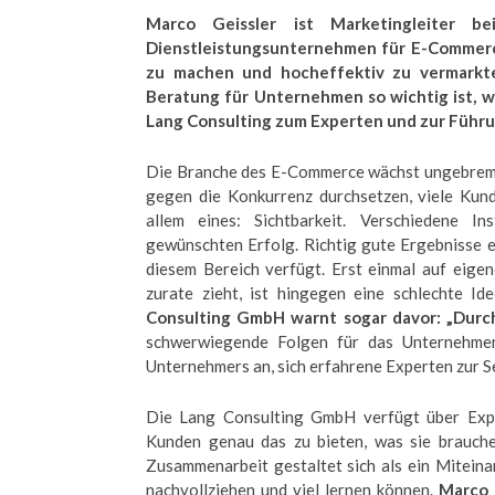
Marco Geissler ist Marketingleiter 
Dienstleistungsunternehmen für E-Commerce 
zu machen und hocheffektiv zu vermarkten
Beratung für Unternehmen so wichtig ist, 
Lang Consulting zum Experten und zur Führ
Die Branche des E-Commerce wächst ungebremst 
gegen die Konkurrenz durchsetzen, viele Kund
allem eines: Sichtbarkeit. Verschiedene I
gewünschten Erfolg. Richtig gute Ergebnisse e
diesem Bereich verfügt. Erst einmal auf eige
zurate zieht, ist hingegen eine schlechte I
Consulting GmbH warnt sogar davor: „Durc
schwerwiegende Folgen für das Unternehmen 
Unternehmers an, sich erfahrene Experten zur Se
Die Lang Consulting GmbH verfügt über Expert
Kunden genau das zu bieten, was sie brauche
Zusammenarbeit gestaltet sich als ein Miteinan
nachvollziehen und viel lernen können.
Marco 