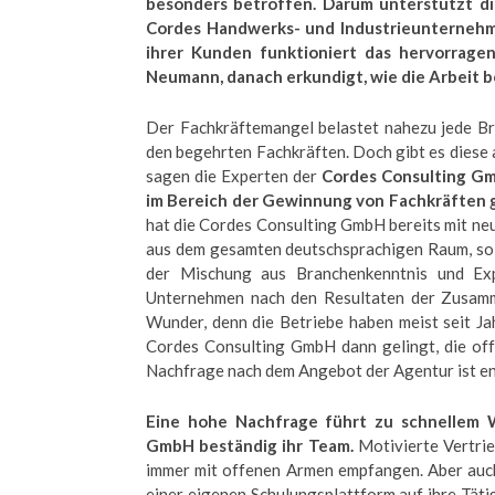
besonders betroffen. Darum unterstützt d
Cordes Handwerks- und Industrieunternehm
ihrer Kunden funktioniert das hervorragen
Neumann, danach erkundigt, wie die Arbeit b
Der Fachkräftemangel belastet nahezu jede Br
den begehrten Fachkräften. Doch gibt es diese 
sagen die Experten der
Cordes Consulting Gm
im Bereich der Gewinnung von Fachkräften g
hat die Cordes Consulting GmbH bereits mit n
aus dem gesamten deutschsprachigen Raum, so 
der Mischung aus Branchenkenntnis und Exp
Unternehmen nach den Resultaten der Zusamme
Wunder, denn die Betriebe haben meist seit J
Cordes Consulting GmbH dann gelingt, die off
Nachfrage nach dem Angebot der Agentur ist e
Eine hohe Nachfrage führt zu schnellem 
GmbH beständig ihr Team.
Motivierte Vertri
immer mit offenen Armen empfangen. Aber auch
einer eigenen Schulungsplattform auf ihre Täti