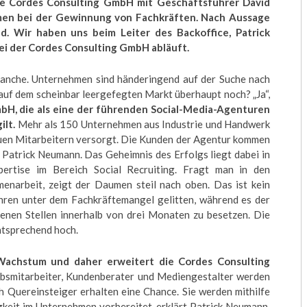
ie Cordes Consulting GmbH mit Geschäftsführer David
en bei der Gewinnung von Fachkräften. Nach Aussage
d. Wir haben uns beim Leiter des Backoffice, Patrick
ei der Cordes Consulting GmbH abläuft.
anche. Unternehmen sind händeringend auf der Suche nach
auf dem scheinbar leergefegten Markt überhaupt noch? „Ja“,
bH, die als eine der führenden Social-Media-Agenturen
ilt.
Mehr als 150 Unternehmen aus Industrie und Handwerk
euen Mitarbeitern versorgt. Die Kunden der Agentur kommen
Patrick Neumann. Das Geheimnis des Erfolgs liegt dabei in
ertise im Bereich Social Recruiting. Fragt man in den
narbeit, zeigt der Daumen steil nach oben. Das ist kein
ahren unter dem Fachkräftemangel gelitten, während es der
enen Stellen innerhalb von drei Monaten zu besetzen. Die
ntsprechend hoch.
Wachstum und daher erweitert die Cordes Consulting
ebsmitarbeiter, Kundenberater und Mediengestalter werden
 Quereinsteiger erhalten eine Chance. Sie werden mithilfe
gkeit im Unternehmen vorbereitet, erklärt Patrick Neumann.