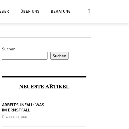
EBER
ÜBER UNS
BERATUNG
Suchen
Suchen
NEUESTE ARTIKEL
ARBEITSUNFALL: WAS
IM ERNSTFALL
WIRKLICH ZÄHLT
AUGUST 4, 2026