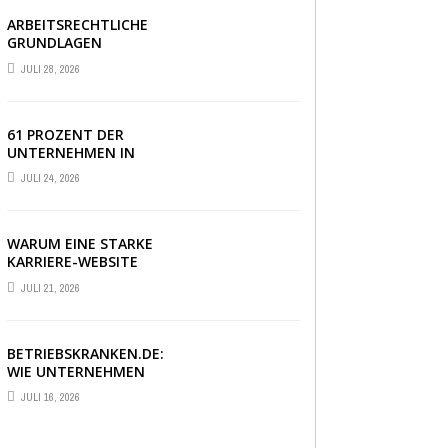
ARBEITSRECHTLICHE
GRUNDLAGEN
VERSTÄNDLICH
JULI 28, 2026
ERKLÄRT: DAS
WICHTIGSTE WISSEN
IM ÜBERBLICK
61 PROZENT DER
UNTERNEHMEN IN
DEUTSCHLAND
JULI 24, 2026
ERLEBEN EINE PHASE
AUSSERGEWÖHNLICHER
WIRTSCHAFTLICHER U
NSICHERHEIT
WARUM EINE STARKE
KARRIERE-WEBSITE
HEUTE ÜBER
JULI 21, 2026
BEWERBUNGEN
ENTSCHEIDET
BETRIEBSKRANKEN.DE:
WIE UNTERNEHMEN
IHRE MITARBEITER
JULI 16, 2026
DANK PKV-STATUS
BINDEN